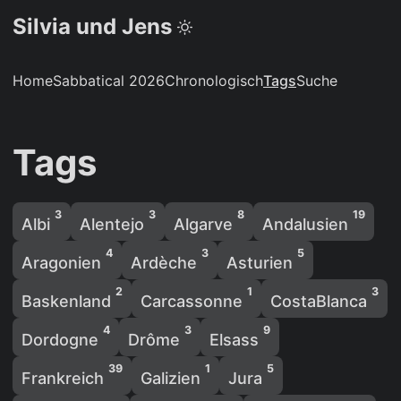
Silvia und Jens
Home
Sabbatical 2026
Chronologisch
Tags
Suche
Tags
3
3
8
19
Albi
Alentejo
Algarve
Andalusien
4
3
5
Aragonien
Ardèche
Asturien
2
1
3
Baskenland
Carcassonne
CostaBlanca
4
3
9
Dordogne
Drôme
Elsass
39
1
5
Frankreich
Galizien
Jura