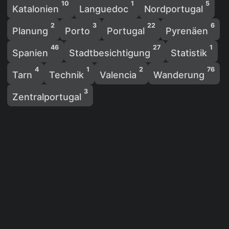
10
1
5
Katalonien
Languedoc
Nordportugal
2
3
22
6
Planung
Porto
Portugal
Pyrenäen
46
27
1
Spanien
Stadtbesichtigung
Statistik
4
1
2
76
Tarn
Technik
Valencia
Wanderung
3
Zentralportugal