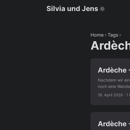
Silvia und Jens
Home
Tags
Ardèc
Ardèche 
Nachdem wir eine
noch eine Wande
westlichen Einga
18. April 2026
·
1
Das haben wir un
weitläufig und 
nochmal abgebog
besser zugänglic
Ardèche -
haben wir dann l