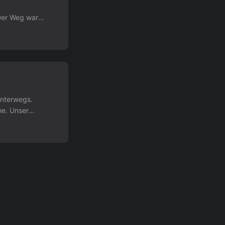
Der Weg war
wei
dann aber doch
u dieser
herrlich faul
unterwegs.
he. Unser
om Campingplatz
eine Stadt