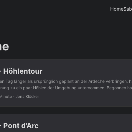
Home
Sab
he
- Höhlentour
n Tag länger als ursprünglich geplant an der Ardèche verbringen, h
rung zu ein paar Höhlen der Umgebung unternommen. Begonnen ha
ng zur Grotte du Déroc, welcher aber nur durch einen Kriechgang zu
 Minute
·
Jens Klöcker
s erspart und sind gleich weiter zur Grotte du Chasserou, die dann
gut begehbar war. Nach einem kurzen Stück auf dem “Normalweg” sin
en zur Grotte de Louoï und zum östlichen Eingang der Grotte du Dé
h war als der südliche. Beide Höhlen waren sehr groß und sehenswer
 Pont d'Arc
etztlich aus Gründen der Sicherheit irgendwann abgebrochen und sin