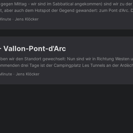
, gegen Mittag - wir sind im Sabbatical angekommen) sind wir zu der
t, aber auch dem Hotspot der Gegend gewandert: zum Pont d’Arc. 
am, und wir haben es uns nicht nehmen lassen, noch einen Blick in z
Minute
·
Jens Klöcker
twas abseits des markierten Pfades zu werfen. Danach wurden wir 
urwunder des Pont d’Arc ist wirklich der Mühe wert, und zumindest z
noch nicht überlaufen. Am Strand der Ardèche kann man dort einfach 
 das Treiben der vielen Kajaks beobachten. ...
 Vallon-Pont-d'Arc
ben wir den Standort gewechselt: Nun sind wir in Richtung Westen 
kommenden drei Tage ist der Campingplatz Les Tunnels an der Ardèc
 direkt am Fluss - traumhaft. Gegen Abend sind wir noch die 3,5km v
 Minute
·
Jens Klöcker
-d’Arc gelaufen und haben uns diese zugegeben sehr touristische kl
-Impressionen