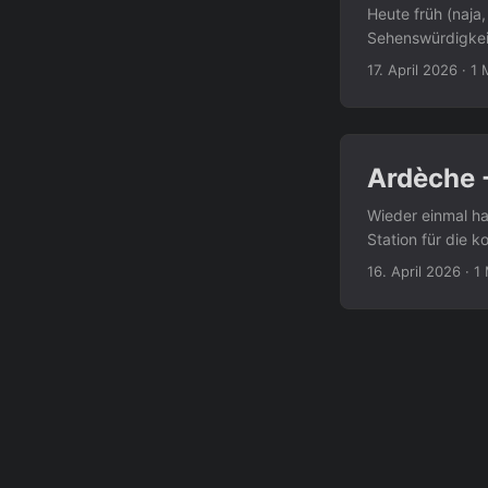
Heute früh (naja
Sehenswürdigkei
steinig und mühs
17. April 2026
·
1 
Schachthöhlen e
belohnt. Das Nat
Jahreszeit auch 
herum hängen und
Ardèche -
Wieder einmal ha
Station für die 
Stellplatz liegt
16. April 2026
·
1
nach Vallon-Pont
angesehen. Foto