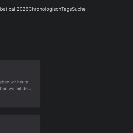
batical 2026
Chronologisch
Tags
Suche
aben wir heute
ben wir mit dem
gänglich war.
 überraschend
d wir dann
roc, welcher
t, und in beiden
d umgekehrt. ...