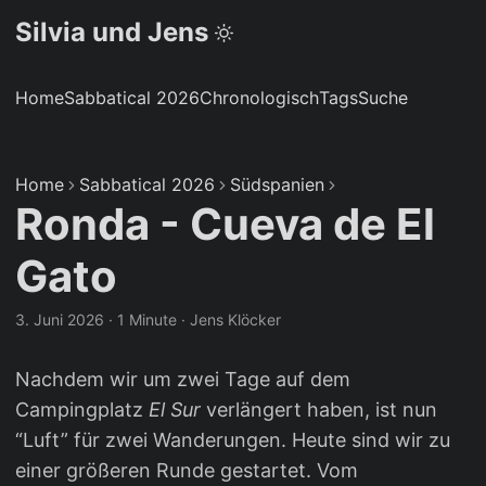
Silvia und Jens
Home
Sabbatical 2026
Chronologisch
Tags
Suche
Home
Sabbatical 2026
Südspanien
Ronda - Cueva de El
Gato
3. Juni 2026
·
1 Minute
·
Jens Klöcker
Nachdem wir um zwei Tage auf dem
Campingplatz
El Sur
verlängert haben, ist nun
“Luft” für zwei Wanderungen. Heute sind wir zu
einer größeren Runde gestartet. Vom